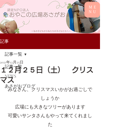
ME
NU
記事
記事一覧
2021年12月25日
記事一覧
１２月２５日（土） クリス
NEWS
マス
あさがおブログ
みなさん、クリスマスいかがお過ごしで
しょうか
広場にも大きなツリーがあります
可愛いサンタさんもやって来てくれまし
た