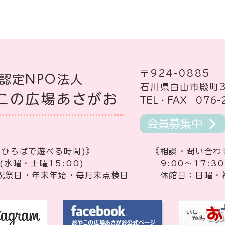
ね３才のお子さん（就園児も可能
となります） ◎人数制限中です
ので、事前に利用のご予約をお願
いいたします。 ＜平日＞ ◎利用
対象 ＝ ・白山市在住で０～３
才の未就園のお子さん...
〒924-0885
認定NPO法人
​石川県白山市殿町
この広場あさがお
TEL・FAX 076-
会員募集中
(ひろばで遊べる時間)》
《​相談・問い合
(水曜・土曜15:00)
9:00～17:30
・祝祭日・年末年始・毎月末点検日
​ 休館日：日曜