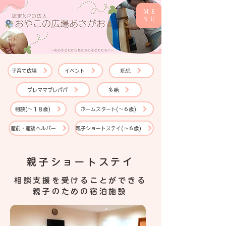
ME
NU
子育て広場
イベント
託児
プレママプレパパ
多胎
相談(～１８歳)
ホームスタート(～６歳)
産前・産後ヘルパー
親子ショートステイ(～６歳)
​親子ショートステイ
相談支援を受けることができる
親子のための宿泊施設