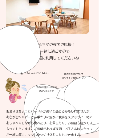
毎日頑張るママの夜間の応援！
親子で一緒に過ごすので
安心して気軽に利用してくださいね
夜になるとなんだかさみしい
​夜泣きが続いていて
夜ぐっすり眠れていない
​パパが出張でいない夜
ひとりだと不安
お泊りはちょっとハードルが高いと感じるかもしれませんが、
あさがおヘルパーさん手作りの温かい食事をスタッフと一緒に
おしゃべりしながら食べたり、お茶したり、お風呂もゆっくり
入ってもらいます。
ご希望があれば夜間、お子さんはスタッフ
が一緒に寝て、ママはゆっくり休むこともできますよ。