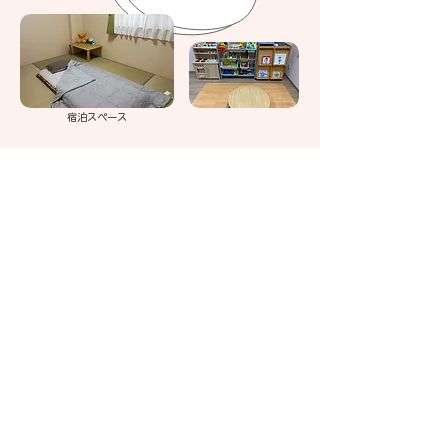
​宿泊スペース
​利用できる方
白山市に住民登録のある保護者と児童
​（おおむね生後２ヶ月～５歳まで）
内容
・子どもとの関わり方の支援、相談
・保護者の休息
​・食事、入浴、その他宿泊をともなう支援
料金など詳細は
お気軽にあさがおまでお電話くださいね
〒924-0885
認定NPO法人
​石川県白山市殿町39番地