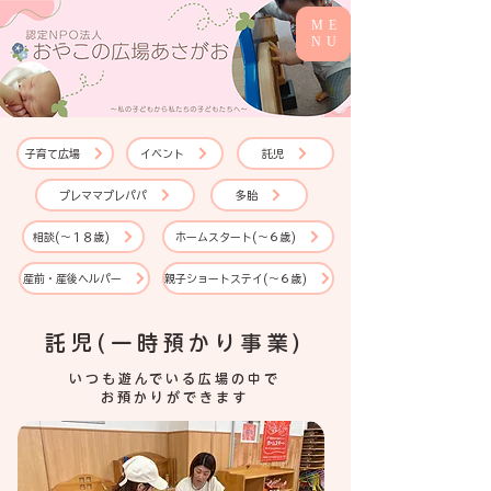
ME
NU
子育て広場
イベント
託児
プレママプレパパ
多胎
相談(～１８歳)
ホームスタート(～６歳)
産前・産後ヘルパー
親子ショートステイ(～６歳)
​託児(一時預かり事業)
いつも遊んでいる広場の中で
お預かりができます