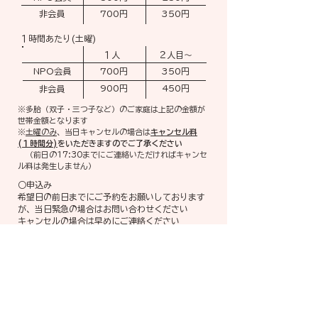
非会員
700円
350円
１時間あたり(土曜)
１人
２人目～
NPO会員
700円
350円
900円
450円
非会員
※多胎（双子・三つ子など）のご家庭は上記の金額が
世帯金額となります
※
土曜のみ
、当日キャンセルの場合は
キャンセル料
(１時間分)
をいただきますのでご了承ください
​ （前日の17:30までにご連絡いただければキャンセ
ル料は発生しません）
○申込み
​希望日の前日までにご予約をお願いしております
が、当日緊急の場合はお問い合わせください
​キャンセルの場合は早めにご連絡ください
○持ち物
着替え・おむつ・おしりふき・おむつ替えシー
ト・ごみ袋・ミルク・哺乳瓶・お茶(水分)・ハン
ドタオルまたはガーゼハンカチ・バスタオル(お
昼寝用)・食事(必要な場合のみ)・食事に必要な
グッズ
※食事は初めての食材は避け、普段食べ慣れたも