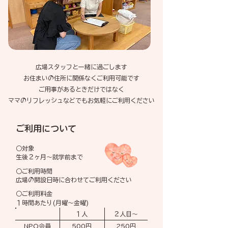
広場スタッフと一緒に過ごします
お住まいの住所に関係なくご利用可能です
ご用事があるときだけではなく
​ママのリフレッシュなどでもお気軽にご利用ください
ご利用について
○対象
生後
​２ヶ月～就学前まで
○ご利用時間
​広場の開設日時に合わせてご利用ください
○ご利用料金
１時間あたり(月曜～金曜)
１人
２人目～
NPO会員
500円
250円