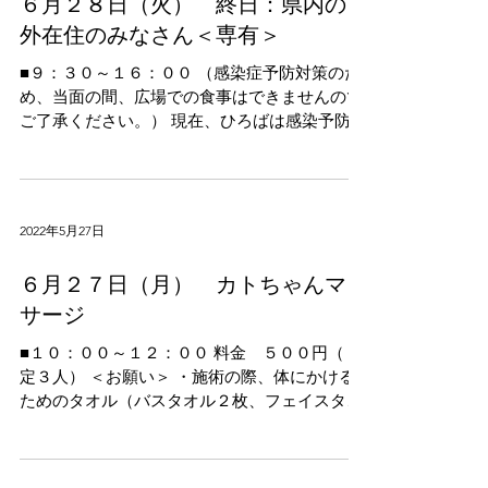
６月２８日（火） 終日：県内の市
外在住のみなさん＜専有＞
■９：３０～１６：００ （感染症予防対策のた
め、当面の間、広場での食事はできませんので
ご了承ください。） 現在、ひろばは感染予防に
配慮し混雑を避けるために ご利用は白山市内在
住の方に限らせていただいておりますが、 白山
市以外の方向けに...
2022年5月27日
６月２７日（月） カトちゃんマッ
サージ
■１０：００～１２：００ 料金 ５００円（ 限
定３人） ＜お願い＞ ・施術の際、体にかける
ためのタオル（バスタオル２枚、フェイスタオ
ル２枚）が必要 ですのでご持参ください。 受
付開始は６/１～となります。ご希望の方は、
お問合せください。...