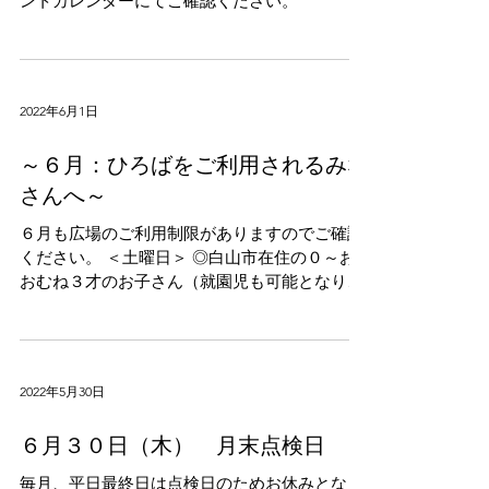
ントカレンダーにてご確認ください。
2022年6月1日
～６月：ひろばをご利用されるみな
さんへ～
６月も広場のご利用制限がありますのでご確認
ください。 ＜土曜日＞ ◎白山市在住の０～お
おむね３才のお子さん（就園児も可能となりま
す） ◎人数制限中ですので、事前に利用のご予
約をお願いいたします。 ＜平日＞ ◎利用対
象 ＝ ・白山市在住で０～３才の未就園のお
子さん...
2022年5月30日
６月３０日（木） 月末点検日
毎月、平日最終日は点検日のためお休みとなり