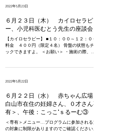
2022年5月23日
６月２３日（木） カイロセラピ
ー、小児科医むとう先生の座談会
【カイロセラピー】 ■１０：００～１２：００
料金 ４００円（限定４名） 骨盤の状態もチェ
ックできますよ。 ＜お願い＞ ・施術の際、体
にかけるためのタオル（バスタオル１枚、フェ
イスタオル１枚）が 必要となりますのでご持参
ください。...
2022年5月22日
６月２２日（水） 赤ちゃん広場＜
白山市在住の妊婦さん、０才さん専
有＞、午後：こっこ'ｓるーむ③
＜専有＞メニュー…プログラムに参加される方
の対象に制限がありますのでご確認ください。