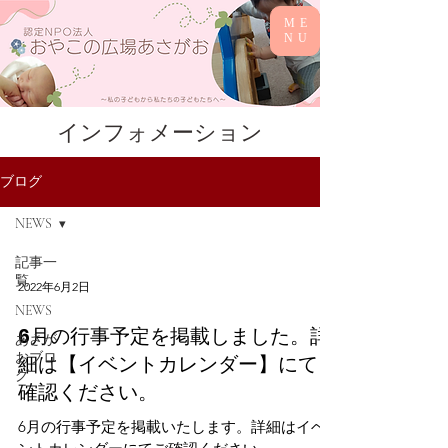
ME
NU
インフォメーション
ブログ
NEWS
記事一
覧
2022年6月2日
NEWS
6月の行事予定を掲載しました。詳
あさが
おブロ
細は【イベントカレンダー】にてご
グ
確認ください。
6月の行事予定を掲載いたします。詳細はイベ