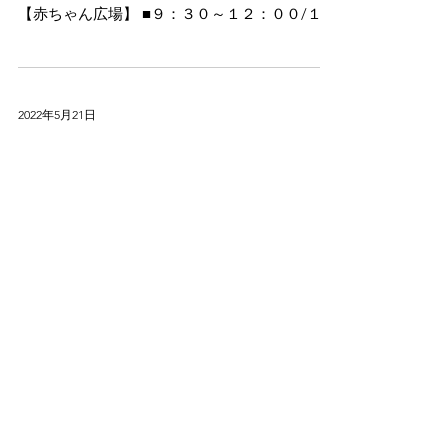
【赤ちゃん広場】 ■９：３０～１２：００/１
２：３０～１５：００ 妊婦さん・０才さん親子
専用となります。 ※広場をご利用される際には
下記にご注意ください。...
2022年5月21日
６月２１日（火） ママエステ、終
日：県内の市外在住のみなさん＜専
有＞
【ママエステ】 このプログラムはＮＰＯ会員限
定となります。 会員登録されている方はどなた
でも。ご入会はいつでもスタッフまで。 ■１
０：３０～１２：００（限定３名） 足のむくみ
解消マッサージ、 リンパマッサージ（ボデ
ィ）、 ヘッドマッサージの...
2022年5月20日