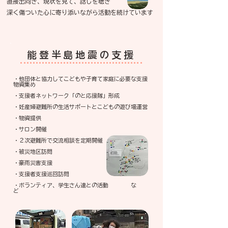
直接出向き、現状を見て、話しを聴き
深く傷ついた心に寄り添いながら活動を続けています​
​能登半島地震の支援
・他団体と協力してこどもや子育て家庭に必要な支援
物資集め
・支援者ネットワーク「のと応援隊」形成
・妊産婦避難所の生活サポートとこどもの遊び場運営
・物資提供
・サロン開催
・２次避難所で交流相談を定期開催
・被災地区訪問
・豪雨災害支援
・支援者支援巡回訪問
​・ボランティア、学生さん達との活動
な
ど